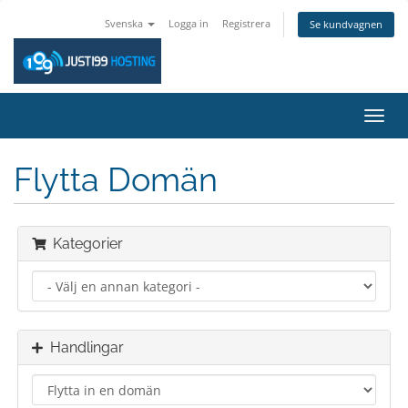
Svenska
Logga in
Registrera
Se kundvagnen
Växla
navig
Flytta Domän
Kategorier
Handlingar