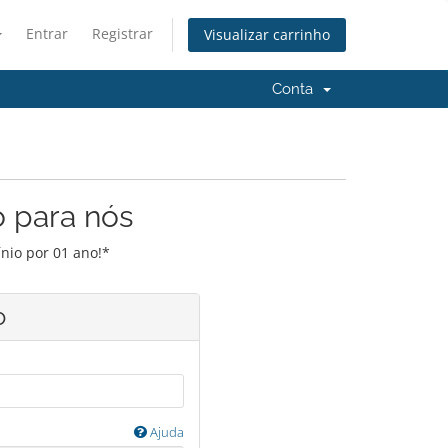
Entrar
Registrar
Visualizar carrinho
Conta
o para nós
nio por 01 ano!*
o
Ajuda