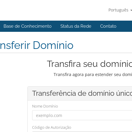
Português
Base de Conhecimento
Status da Rede
Contato
nsferir Domínio
Transfira seu domíni
Transfira agora para estender seu domí
Transferência de domínio únic
Nome Domínio
Código de Autorização