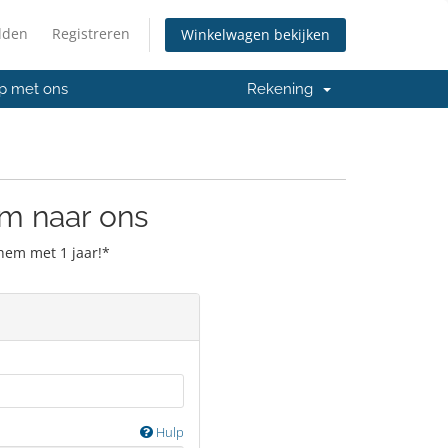
lden
Registreren
Winkelwagen bekijken
p met ons
Rekening
m naar ons
hem met 1 jaar!*
Hulp