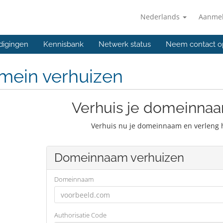
Nederlands
Aanme
digingen
Kennisbank
Netwerk status
Neem contact o
mein verhuizen
Verhuis je domeinnaa
Verhuis nu je domeinnaam en verleng 
Domeinnaam verhuizen
Domeinnaam
Authorisatie Code