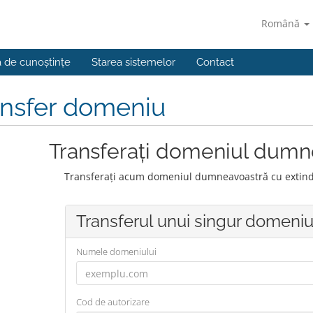
Română
a de cunoștințe
Starea sistemelor
Contact
ansfer domeniu
Transferați domeniul dumn
Transferați acum domeniul dumneavoastră cu extinder
Transferul unui singur domeni
Numele domeniului
Cod de autorizare