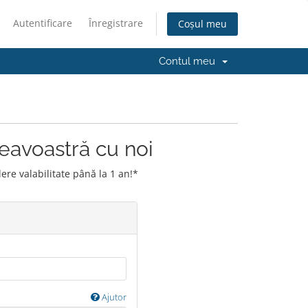
Autentificare
Înregistrare
Coșul meu
Contul meu
eavoastră cu noi
e valabilitate până la 1 an!*
u
Ajutor