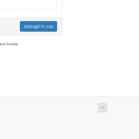
Adaugă în coș
ent înnoite