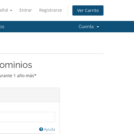
añol
Entrar
Registrarse
Ver Carrito
os
Cuenta
Dominios
durante 1 año más*
Ayuda