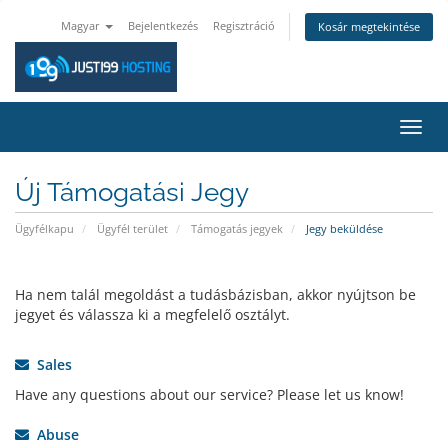
Magyar
Bejelentkezés
Regisztráció
Kosár megtekintése
Váltá
a
navig
Új Támogatási Jegy
Ügyfélkapu
Ügyfél terület
Támogatás jegyek
Jegy beküldése
Ha nem talál megoldást a tudásbázisban, akkor nyújtson be
jegyet és válassza ki a megfelelő osztályt.
Sales
Have any questions about our service? Please let us know!
Abuse