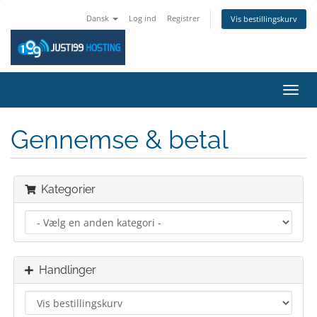
Dansk
Log ind
Registrer
Vis bestillingskurv
Skift
navig
Gennemse & betal
Kategorier
Handlinger