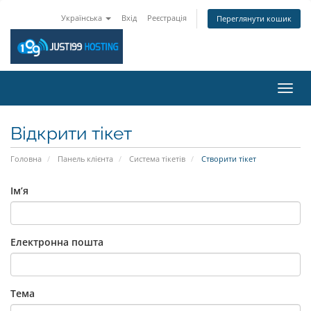
Українська
Вхід
Реєстрація
Переглянути кошик
Пере
наві
Відкрити тікет
Головна
Панель клієнта
Система тікетів
Створити тікет
Ім’я
Електронна пошта
Тема