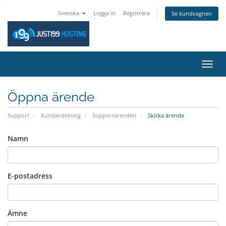
Svenska
Logga in
Registrera
Se kundvagnen
Växla
navig
Öppna ärende
Support
Kundavdelning
Supportärenden
Skicka ärende
Namn
E-postadress
Ämne