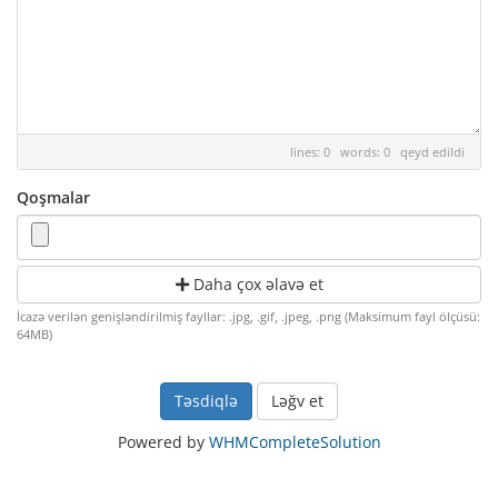
lines: 0 words: 0
qeyd edildi
Qoşmalar
Daha çox əlavə et
İcazə verilən genişləndirilmiş fayllar: .jpg, .gif, .jpeg, .png (Maksimum fayl ölçüsü:
64MB)
Ləğv et
Powered by
WHMCompleteSolution