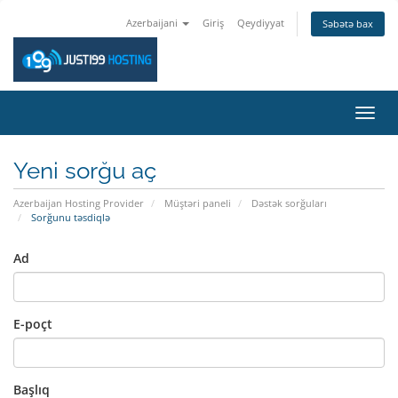
Azerbaijani
Giriş
Qeydiyyat
Səbətə bax
Naviq
keçid
Yeni sorğu aç
Azerbaijan Hosting Provider
Müştəri paneli
Dəstək sorğuları
Sorğunu təsdiqlə
Ad
E-poçt
Başlıq