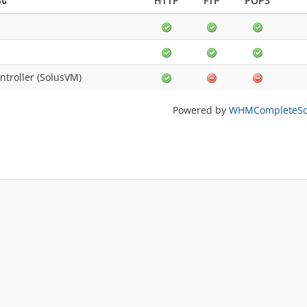
POP3
FTP
HTTP
نا
ntroller (SolusVM)
Powered by
WHMCompleteSol