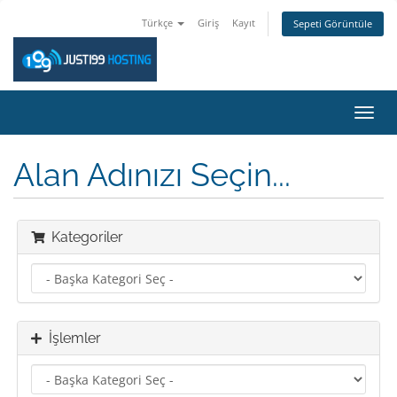
Türkçe
Giriş
Kayıt
Sepeti Görüntüle
Gezi
değiş
Alan Adınızı Seçin...
Kategoriler
İşlemler