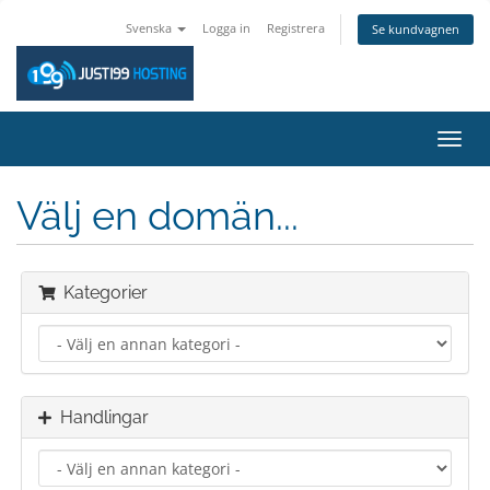
Svenska
Logga in
Registrera
Se kundvagnen
Växla
navig
Välj en domän...
Kategorier
Handlingar