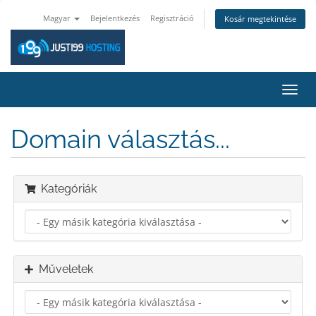
Magyar
Bejelentkezés
Regisztráció
Kosár megtekintése
Váltá
a
navig
Domain választás...
Kategóriák
Műveletek