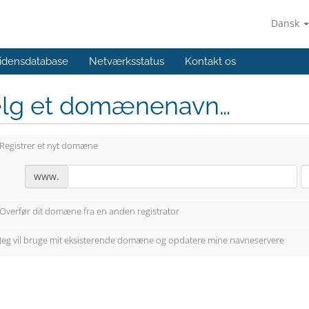
Dansk
idensdatabase
Netværksstatus
Kontakt os
lg et domænenavn…
Registrer et nyt domæne
www.
Overfør dit domæne fra en anden registrator
Jeg vil bruge mit eksisterende domæne og opdatere mine navneservere