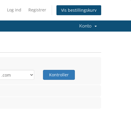
Log ind
Registrer
Vis bestillingskurv
Konto
Kontroller