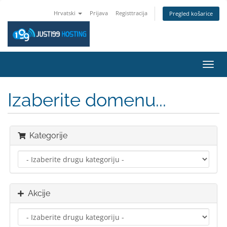
Hrvatski
Prijava
Registtracija
Pregled košarice
Preba
navig
Izaberite domenu...
Kategorije
Akcije