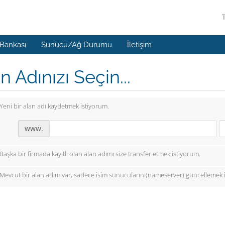
 Bankası
Sunucu/Ağ Durumu
İletişim
n Adınızı Seçin...
Yeni bir alan adı kaydetmek istiyorum.
www.
Başka bir firmada kayıtlı olan alan adımı size transfer etmek istiyorum.
Mevcut bir alan adım var, sadece isim sunucularını(nameserver) güncellemek 