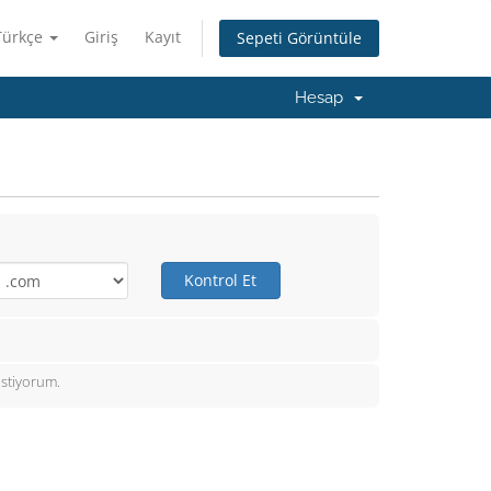
Türkçe
Giriş
Kayıt
Sepeti Görüntüle
Hesap
Kontrol Et
istiyorum.