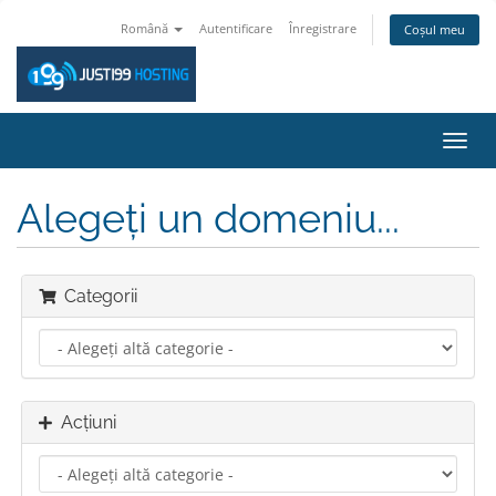
Română
Autentificare
Înregistrare
Coșul meu
Navi
Toggl
Alegeți un domeniu...
Categorii
Acțiuni