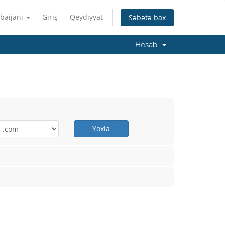
baijani
Giriş
Qeydiyyat
Səbətə bax
Hesab
Yoxla