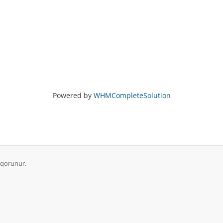
Powered by
WHMCompleteSolution
 qorunur.