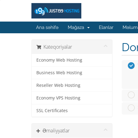
Ana səhifə
Mağaza
Elanlar
Məluma
Dom
Kateqoriyalar
Economy Web Hosting
Business Web Hosting
Reseller Web Hosting
Economy VPS Hosting
SSL Certificates
Əməliyyatlar