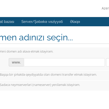
Azer
t bazası
Server/Şəbəkə vəziyyəti
Əlaqə
en adınızı seçin...
Yeni domen adı əlavə etmək istəyirəm.
www.
Başqa bir şirkətdə qeydiyyatda olan domeni transfer etmək istəyirəm.
Sadəcə neymserverləri (nameserver) yeniləmək istəyirəm.