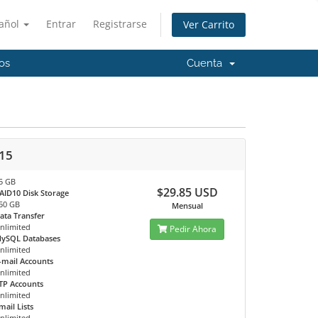
añol
Entrar
Registrarse
Ver Carrito
os
Cuenta
15
5 GB
$29.85 USD
AID10 Disk Storage
50 GB
Mensual
ata Transfer
nlimited
Pedir Ahora
ySQL Databases
nlimited
-mail Accounts
nlimited
TP Accounts
nlimited
mail Lists
nlimited