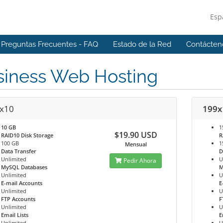
Esp
Preguntas Frecuentes - FAQ
Estado de la Red
Contácten
siness Web Hosting
x10
199x
10 GB
1
$19.90 USD
RAID10 Disk Storage
R
100 GB
1
Mensual
Data Transfer
D
Unlimited
U
Pedir Ahora
MySQL Databases
M
Unlimited
U
E-mail Accounts
E
Unlimited
U
FTP Accounts
F
Unlimited
U
Email Lists
E
Unlimited
U