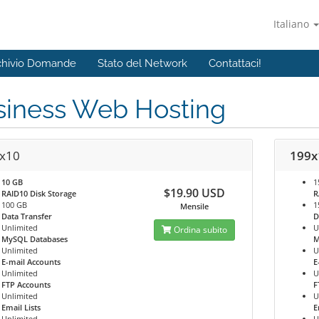
Italiano
chivio Domande
Stato del Network
Contattaci!
siness Web Hosting
x10
199x
10 GB
1
$19.90 USD
RAID10 Disk Storage
R
100 GB
1
Mensile
Data Transfer
D
Unlimited
U
Ordina subito
MySQL Databases
M
Unlimited
U
E-mail Accounts
E
Unlimited
U
FTP Accounts
F
Unlimited
U
Email Lists
E
Unlimited
U