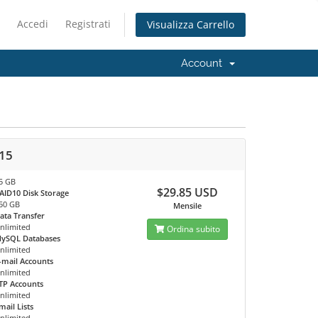
Accedi
Registrati
Visualizza Carrello
Account
15
5 GB
$29.85 USD
AID10 Disk Storage
50 GB
Mensile
ata Transfer
nlimited
Ordina subito
ySQL Databases
nlimited
-mail Accounts
nlimited
TP Accounts
nlimited
mail Lists
nlimited