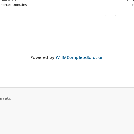
Parked Domains
P
Powered by
WHMCompleteSolution
ervati.