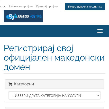
an
Најава на профил
Креирај профил
Потрошувачка кошничка
Вклу
ја
нави
Регистрирај свој
официјален македонски
домен
Категории